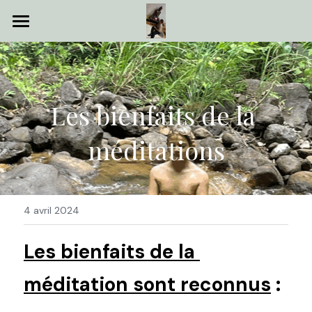
Accueil
Shiatsu
Les bienfaits de la 
Autres Soins
méditations
Evenements
Articles
Contact
4 avril 2024
Rechercher
Les bienfaits de la 
méditation sont reconnus
 :