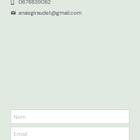
0676839082
anaisgiraudet@
gmail.com
Nom
Email