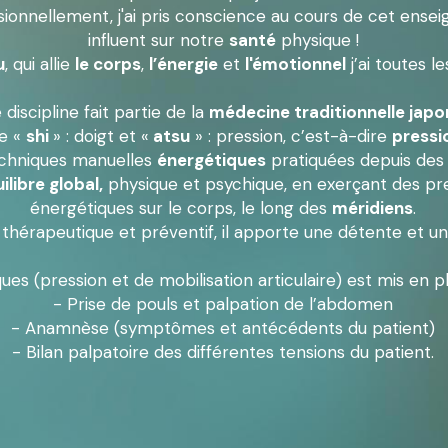
ssionnellement, j'ai pris conscience au cours de cet ens
influent sur notre 
santé
 physique !
u
, qui allie 
le corps
, 
l’énergie
 et 
l'émotionnel
 j’ai toutes 
discipline fait partie de la 
médecine traditionnelle japo
e « 
shi 
» : doigt et «
 atsu
 » : pression, c’est-à-dire 
pressi
techniques manuelles 
énergétiques
 pratiquées depuis des
uilibre global,
 physique et psychique, en exerçant des pre
énergétiques sur le corps, le long des 
méridiens
.
is thérapeutique et préventif, il apporte une détente et 
 (pression et de mobilisation articulaire) est mis en plac
- Prise de pouls et palpation de l’abdomen
- Anamnèse (symptômes et antécédents du patient)
- Bilan palpatoire des différentes tensions du patient.